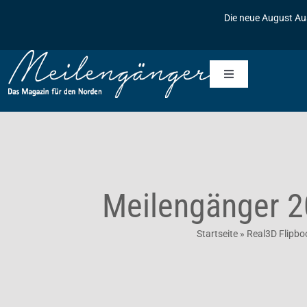
Zum
Die neue August Au
Inhalt
springen
Toggle
Navigation
Startseite
Meilengänger
Meilengänger 2
Meilengänger & Freunde
Die Geschichte des Meilengängers
Startseite
»
Real3D Flipbo
Inserieren
Baumpflanzaktionen
Kontakt
Archiv