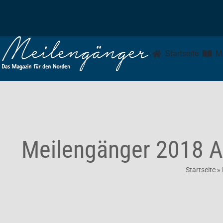
Zum
Inhalt
springen
Startseite
M
Meilengänger 2018 A
Startseite
»