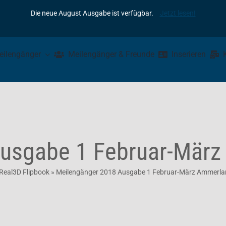
Die neue August Ausgabe ist verfügbar.
Jetzt lesen!
eilengänger
Meilengänger & Freunde
Inserieren
usgabe 1 Februar-März
Real3D Flipbook
»
Meilengänger 2018 Ausgabe 1 Februar-März Ammerlan