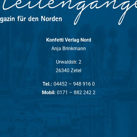
Konfetti Verlag Nord
Anja Brinkmann
Urwaldstr. 2
26340 Zetel
Tel.:
04452 – 948 916 0
Mobil:
0171 – 882 242 2
info@meilengaenger.de