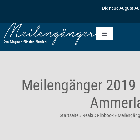
Zum
Die neue August Au
Inhalt
springen
Toggle
Navigation
Startseite
Meilengänger
Meilengänger 2019 
Meilengänger & Freunde
Die Geschichte des Meilengängers
Ammerla
Inserieren
Baumpflanzaktionen
Startseite
»
Real3D Flipbook
»
Meilengäng
Kontakt
Archiv