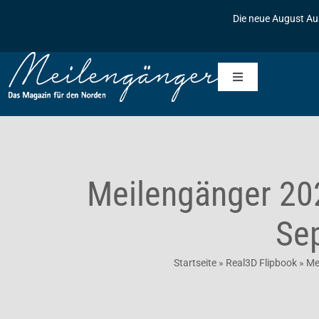
Zum
Die neue August Au
Inhalt
springen
Toggle
Navigation
Startseite
Meilengänger
Meilengänger 20
Meilengänger & Freunde
Die Geschichte des Meilengängers
Se
Inserieren
Baumpflanzaktionen
Startseite
»
Real3D Flipbook
»
Me
Kontakt
Archiv