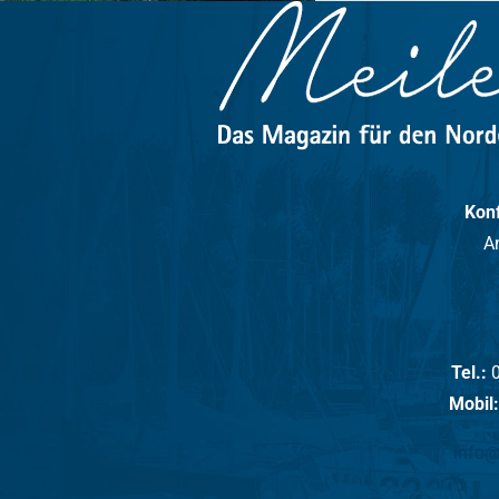
s Magazin
Konf
A
Tel.:
0
Mobil:
info@