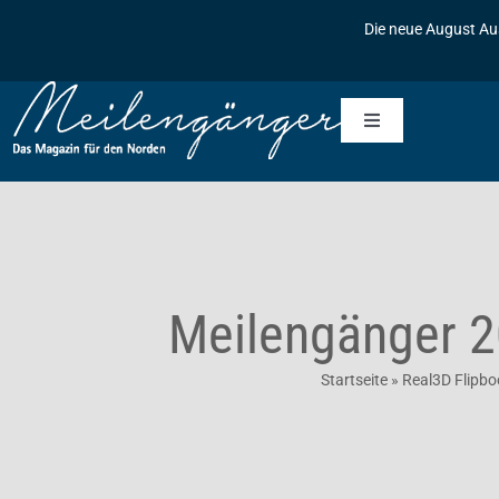
Zum
Die neue August Au
Inhalt
springen
Toggle
Navigation
Startseite
Meilengänger
Meilengänger 2
Meilengänger & Freunde
Die Geschichte des Meilengängers
Startseite
»
Real3D Flipbo
Inserieren
Baumpflanzaktionen
Kontakt
Archiv