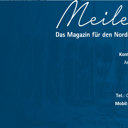
ittmund
Konf
A
Tel.:
0
Mobil:
info@