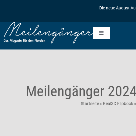
Zum
Die neue August Au
Inhalt
springen
Toggle
Navigation
Startseite
Meilengänger
Meilengänger 202
Meilengänger & Freunde
Die Geschichte des Meilengängers
Startseite
»
Real3D Flipbook
Inserieren
Baumpflanzaktionen
Kontakt
Archiv