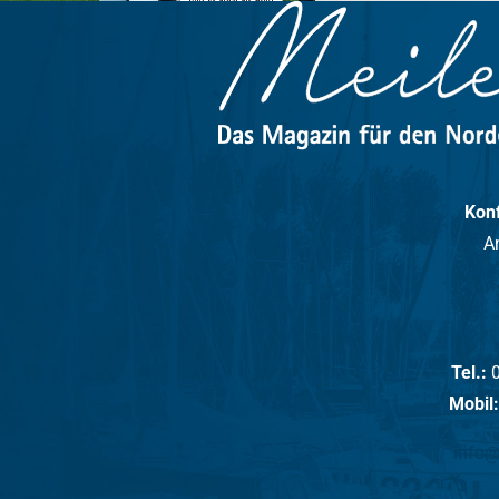
.. und vieles
 ∙ Oldenburg ∙
Konf
A
Tel.:
0
Mobil:
info@