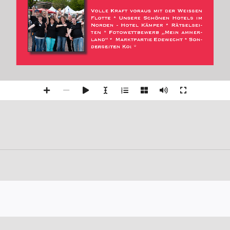
Volle Kraft voraus mit der Weissen 
Flotte  *  Unsere  Schönen  Hotels  im  
Norden  -  Hotel  Kämper  *  Rätselsei
-
ten  *  Fotowettbewerb  „Mein  ammer
-
land“ *  Marktpartie Edewecht * Son
-
derseiten Koi * 