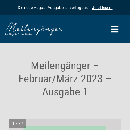
Zum
Die neue August Ausgabe ist verfügbar.
Jetzt lesen!
Inhalt
springen
Togg
Navi
Startseite
Meilengänger –
Meilengänger
Februar/März 2023 –
Meilengänger & Freunde
Die Geschichte des Meilengängers
Ausgabe 1
Inserieren
Baumpflanzaktionen
Kontakt
Archiv
1 / 52