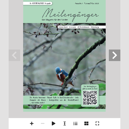
Ihr 
KOSTENLOSES Magazin
Ausgabe 1  Februar/März 2023
Das Magazin für den Norden
Ammerland ∙ Friesland ∙ Wilhelmshaven ∙ Oldenburg
Den Meilengänger 
gibt es auch als App!
Die  Heuler  kommen  ∙  Repair-Cafe  in  Bad  Zwischenahn  ∙  Jede  
Ausgabe   ein   Baum   ∙   Neuigkeiten   aus   der   Geschäftswelt
... und vieles mehr!