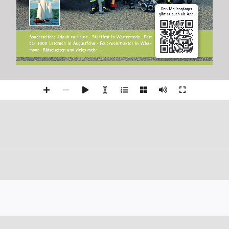
Den Meilengänger 
gibt es auch als App!
Sonderseiten: Urlaub zu Hause · Stadtfest in Westerstede · Fest 
der  1000  Laternen  in  Augustfehn  ·  Feuerwehrtraktor  in  Wies-
moor · Rätselseiten und vieles mehr ...     