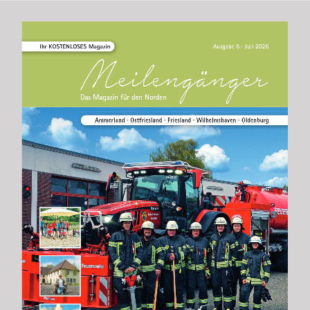
Ausgabe 6 · Juli 2026
Ihr KOSTENLOSES Magazin
Das Magazin für den Norden
      Ammerland ∙ Ostfriesland ∙ Friesland ∙ Wilhelmshaven ∙ Oldenburg 