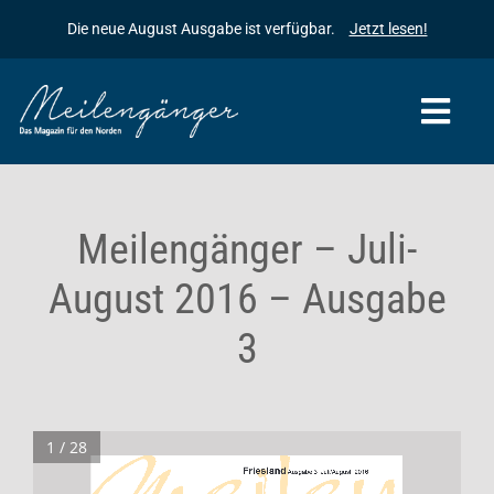
Zum
Die neue August Ausgabe ist verfügbar.
Jetzt lesen!
Inhalt
springen
Togg
Navi
Startseite
Meilengänger – Juli-
Meilengänger
August 2016 – Ausgabe
Meilengänger & Freunde
Die Geschichte des Meilengängers
3
Inserieren
Baumpflanzaktionen
Kontakt
Archiv
1 / 28
Friesland
 Ausgabe 3  Juli/August  2016