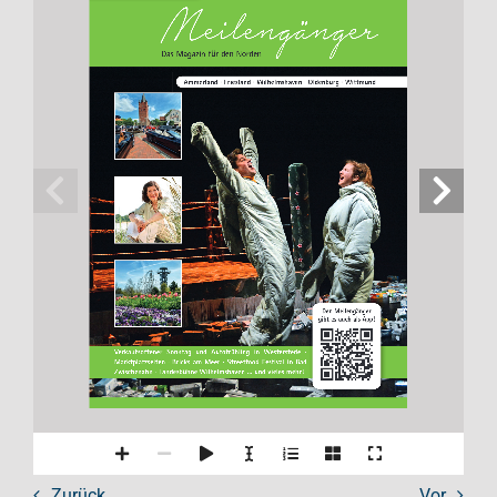
Das Magazin für den Norden
Ammerland ∙ Friesland ∙ Wilhelmshaven ∙ Oldenburg ∙ Wittmund
Den Meilengänger 
gibt es auch als App!
Verkaufsoffener  Sonntag  und  Autofrühling  in  Westerstede  ∙  
Marktplatzseiten ∙ Bricks am Meer ∙ Streetfood Festival in Bad 
Zwischenahn ∙ Landesbühne Wilhelmshaven ... und vieles mehr!
Zurück
Vor