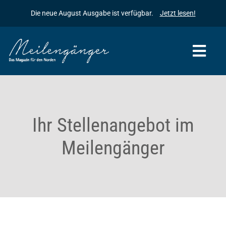
Zum
Die neue August Ausgabe ist verfügbar.
Jetzt lesen!
Inhalt
springen
Togg
Navi
Startseite
Meilengänger
Ihr Stellenangebot im
Meilengänger
Meilengänger & Freunde
Die Geschichte des Meilengängers
Inserieren
Baumpflanzaktionen
Kontakt
Archiv