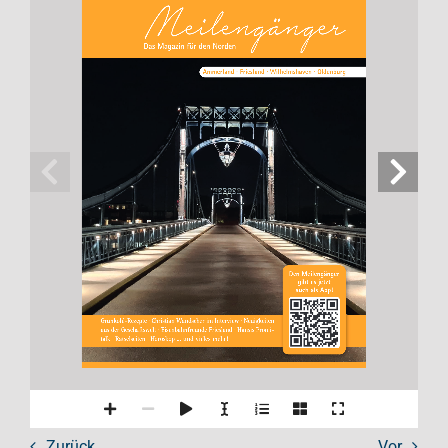
Das Magazin für den Norden
Ammerland ∙ Friesland ∙ Wilhelmshaven ∙ Oldenburg
Den Meilengänger 
gibt es jetzt 
auch als App!
Grünkohl-Rezepte · Christian Wandscher im Interview · Neuigkeiten 
aus der Geschäftswelt · Eisenbahnfreunde Friesland · Hansis Promi-
talk · Rätselseiten · Horoskop ... und vieles mehr!
Zurück
Vor