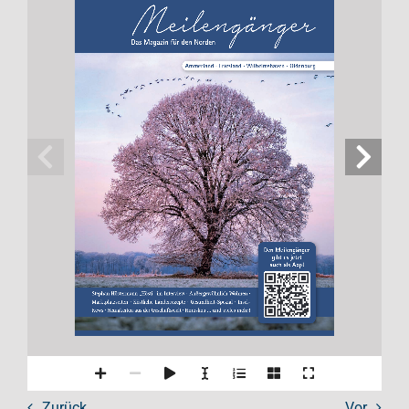
Das Magazin für den Norden
Ammerland ∙ Friesland ∙ Wilhelmshaven ∙ Oldenburg
Den Meilengänger 
gibt es jetzt 
auch als App!
Stephan Höstermann „Hösti" im Interview · Außergewöhnlich Wohnen · 
Marktplatzseiten  ·  Köstliche  Länderrezepte  ·  Gesundheit-Spezial  ·  Insel-
News · Neuigkeiten aus der Geschäftswelt · Horoskop ... und vieles mehr!
Zurück
Vor