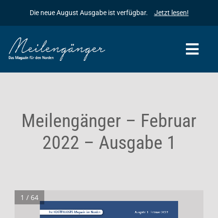
Zum
Die neue August Ausgabe ist verfügbar.
Jetzt lesen!
Inhalt
springen
Togg
Navi
Startseite
Meilengänger
Meilengänger – Februar
2022 – Ausgabe 1
Meilengänger & Freunde
Die Geschichte des Meilengängers
Inserieren
Baumpflanzaktionen
Kontakt
Archiv
1 / 64
Ihr KOSTENLOSES Magazin im Norden
Ausgabe 1  Februar 2022